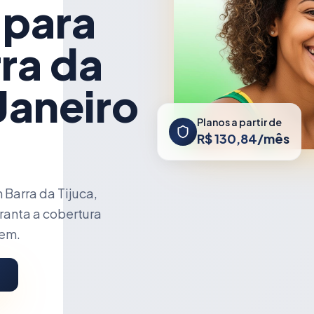
 para
ra da
 Janeiro
Planos a partir de
R$ 130,84/mês
Barra da Tijuca,
aranta a cobertura
cem.