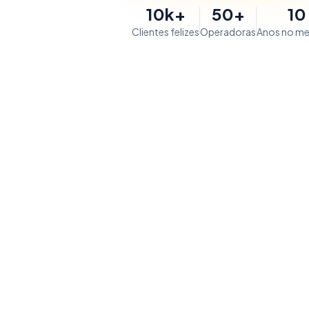
10k+
50+
10
Clientes felizes
Operadoras
Anos no m