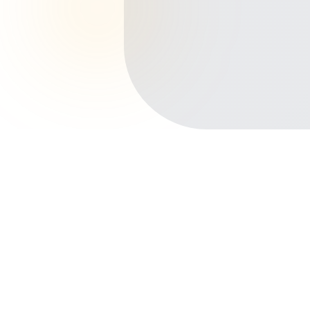
Início
Planos de Saúde
Rio Grande do Sul
Caxias do Sul
Kayser
Outros bairros em Caxias do Sul
Centro
Panazzolo