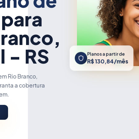
ano de
 para
Branco,
l - RS
Planos a partir de
R$ 130,84/mês
em Rio Branco,
ranta a cobertura
cem.