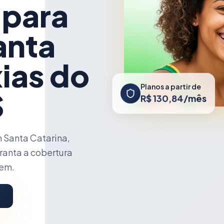
 para
anta
ias do
Planos a partir de
S
R$ 130,84/mês
 Santa Catarina,
ranta a cobertura
cem.