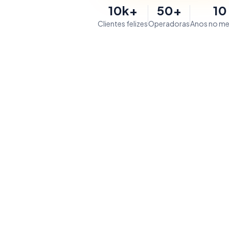
10k+
50+
10
Clientes felizes
Operadoras
Anos no m