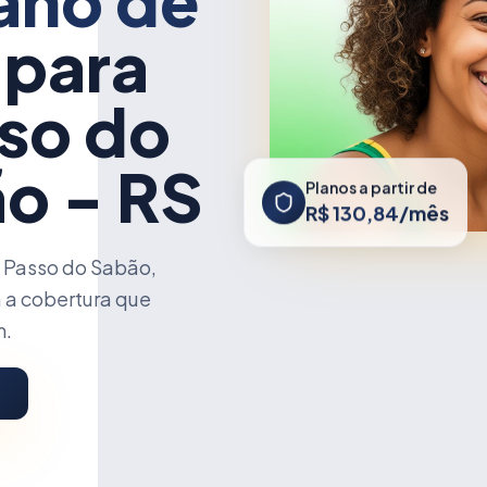
ano de
 para
so do
o - RS
Planos a partir de
R$ 130,84/mês
 Passo do Sabão,
 a cobertura que
m.