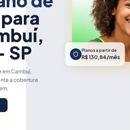
ano de
 para
mbuí,
- SP
Planos a partir de
R$ 130,84/mês
e em Cambuí,
nta a cobertura
cem.