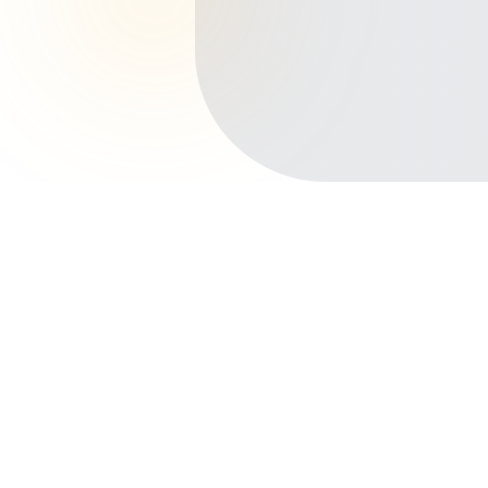
Início
Planos de Saúde
São Paulo
Guarulhos
Bonsucesso
Outros bairros em Guarulhos
Centro
Vila Galvão
Gopouva