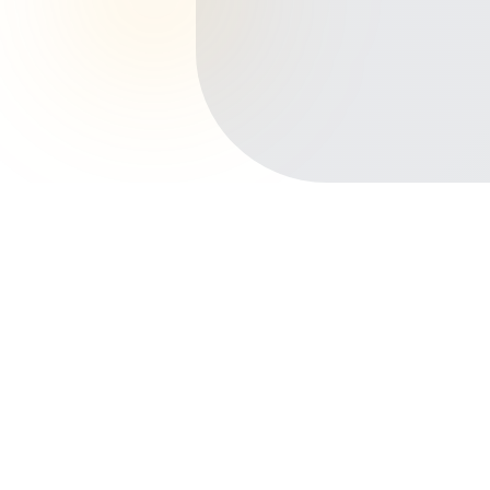
Início
Planos de Saúde
São Paulo
Guarulhos
Gopouva
Outros bairros em Guarulhos
Centro
Vila Galvão
Macedo