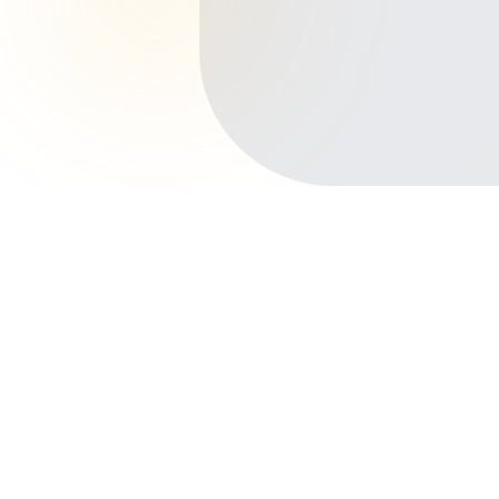
Início
Planos de Saúde
São Paulo
Guarulhos
Vila Galvão
Outros bairros em Guarulhos
Centro
Gopouva
Macedo