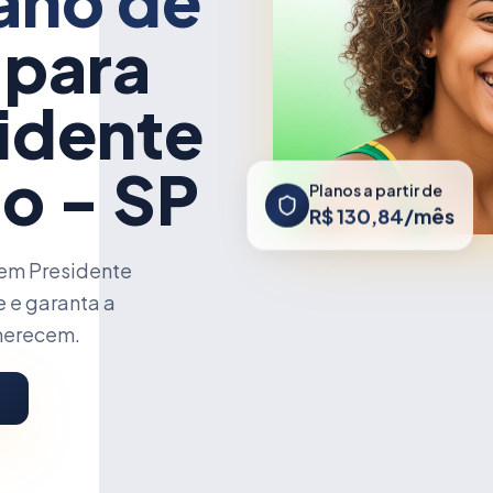
ano de
 para
idente
o - SP
Planos a partir de
R$ 130,84/mês
em Presidente
e e garanta a
 merecem.