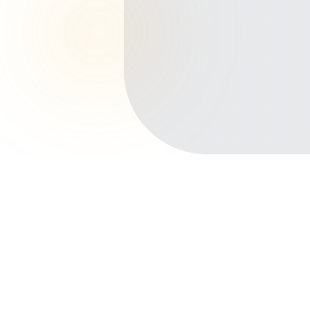
Início
Planos de Saúde
São Paulo
Ribeirão Preto
Campos Elíseos
Outros bairros em Ribeirão Preto
Centro
Jardim Califórnia