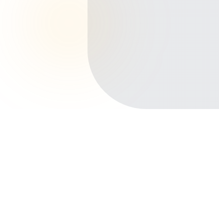
Início
Planos de Saúde
São Paulo
Ribeirão Preto
Vila Tibério
Outros bairros em Ribeirão Preto
Centro
Jardim Califórnia