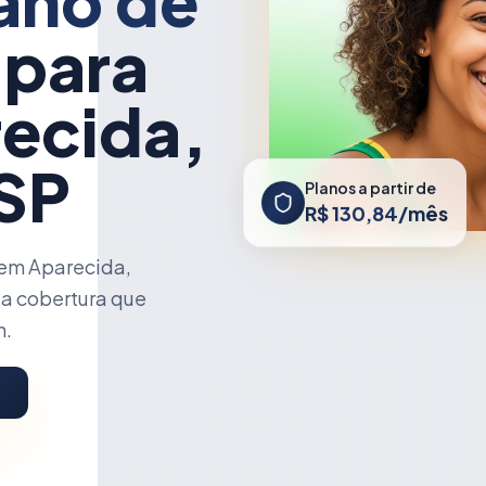
ano de
 para
ecida,
 SP
Planos a partir de
R$ 130,84/mês
em Aparecida,
 a cobertura que
m.