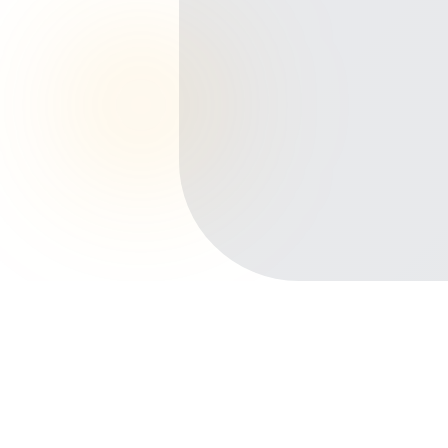
Início
Planos de Saúde
São Paulo
São Bernardo do Campo
Assunção
Outros bairros em São Bernardo do
Campo