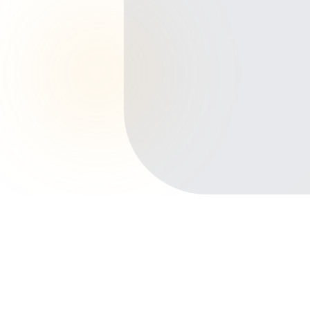
Início
Planos de Saúde
São Paulo
São Bernardo do Campo
Ferrazópolis
Outros bairros em São Bernardo do
Campo