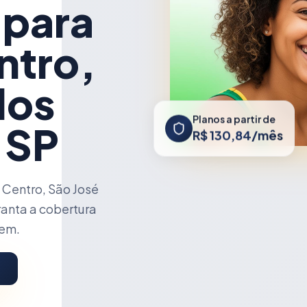
 para
ntro,
dos
Planos a partir de
 SP
R$ 130,84/mês
Centro, São José
anta a cobertura
cem.