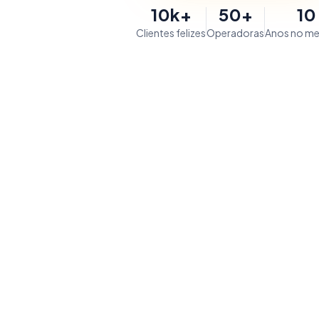
10k+
50+
10
Clientes felizes
Operadoras
Anos no m