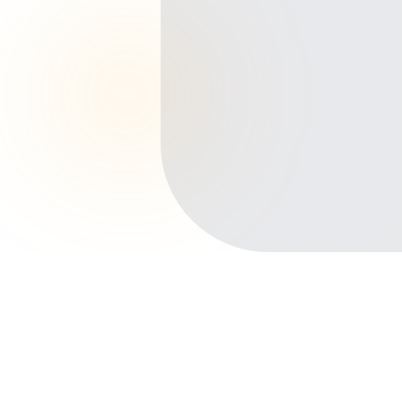
Início
Planos de Saúde
São Paulo
São José dos Campos
Parque Industrial
Outros bairros em São José dos
Campos