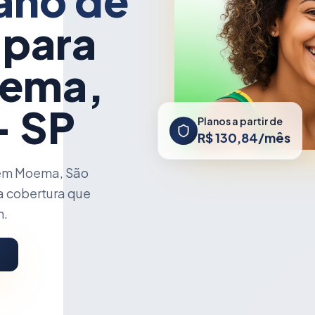
ano de
 para
ema,
- SP
Planos a partir de
R$ 130,84/mês
 em Moema, São
a cobertura que
m.